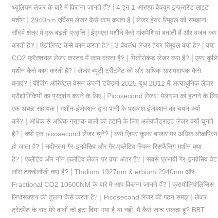
|
थ्यूलियम लेजर के बारे में कितना जानते हैं?
4 इन 1 आरएफ वैक्यूम इन्फ्रारेड लाइट
|
|
मशीन
2940nm एर्बियम लेजर कैसे काम करता है
लेजर हेयर रिमूवल को समझना:
|
सौंदर्य क्षेत्र में एक बढ़ती प्रवृत्ति
ईएमएस मशीनें कैसे मांसपेशियां बनाती हैं और वजन कम
|
|
|
करती हैं?
एंडोलिफ्ट कैसे काम करता है?
3 वेवलेंथ लेज़र हेयर रिमूवल क्या है?
क्या
|
|
CO2 फ्रैक्शनल लेजर वास्तव में काम करता है?
पिकोसेकंड लेजर क्या है?
एयर कूलि
|
मशीन कैसे काम करती है?
लेजर ब्यूटी ट्रीटमेंट को और अधिक आरामदायक कैसे
|
बनाएं?
बीजिंग ओरिएंटल वेसन कंपनी डबैडर्मा 2025-बूथ 2B12 में अत्याधुनिक लेजर
|
प्रौद्योगिकियों का प्रदर्शन करने के लिए
Picosecond लेजर: मेलास्मा को हटाने के लि
|
एक अच्छा सहायक
मशीन-इंजेक्शन द्वारा पानी के प्रकाश इंजेक्शन का चयन क्यों
|
करें?
अधिक से अधिक ग्राहक बालों को हटाने के लिए अलेक्जेंड्राइट लेजर क्यों चुनते
|
|
हैं?
क्यों एक picosecond लेजर चुनें?
क्यों ज़िमर कूलर बाजार पर अधिक लोकप्रिय
|
हो जाता है?
नवीनतम गैर-इनवेसिव और गैर-एब्लेटिव स्किन रिसर्फेसिंग मशीन क्या
|
|
हैं?
एब्लेटिव और नॉन एब्लेटिव लेजर पर क्या अंतर है?
सबसे प्रभावी गैर-इनवेसिव वेट
|
लॉस टेक्नोलॉजी क्या है?
Thulium 1927nm & erbium 2940nm और
|
Fractional CO2 10600NM के बारे में आप कितना जानते हैं?
क्रायोलिपोलिसिस
|
|
लिपोसक्शन की तुलना कैसे करता है?
Picosecond लेजर की गहन समझ
लेजर
ट्रेटमेंट के बाद मेरे बालों को हटा दिया गया है या नहीं, मैं कैसे जांच सकता हूं? BBT