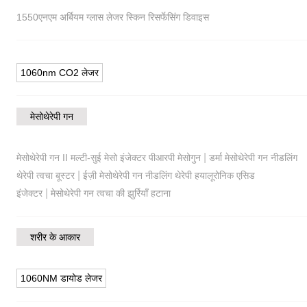
1550एनएम अर्बियम ग्लास लेजर स्किन रिसर्फेसिंग डिवाइस
1060nm CO2 लेजर
मेसोथेरेपी गन
|
मेसोथेरेपी गन II मल्टी-सुई मेसो इंजेक्टर पीआरपी मेसोगुन
डर्मा मेसोथेरेपी गन नीडलिंग
|
थेरेपी त्वचा बूस्टर
ईज़ी मेसोथेरेपी गन नीडलिंग थेरेपी हयालूरोनिक एसिड
|
इंजेक्टर
मेसोथेरेपी गन त्वचा की झुर्रियाँ हटाना
शरीर के आकार
1060NM डायोड लेजर