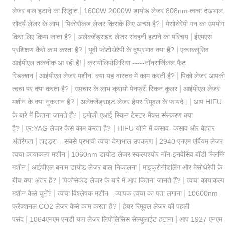
|
लेजर बाल हटाने का सिद्धांत
1600W 2000W डायोड लेजर 808nm त्वचा देखभाल
|
|
सौंदर्य लेजर के लाभ
पिकोसेकंड लेजर किसके लिए अच्छा है?
मेसोथेरेपी गन का उपयोग
|
|
किस लिए किया जाता है?
अलेक्जेंड्राइट लेजर संवहनी हटाने का परिचय
ईएमएस
|
|
प्रशिक्षण कैसे काम करता है?
यूवी फोटोथेरेपी के दुष्प्रभाव क्या हैं?
एक्सक्लूसिव
|
आईपीएल तकनीक आ रही है!
क्रायोलिपोलिसिस -----नॉनसर्जिकल फैट
|
|
रिडक्शन
आईपीएल लेजर मशीन: क्या यह वास्तव में काम करती है?
पिको लेजर आपकी
|
|
त्वचा पर क्या करता है?
उपचार के लाभ क्रायो पेनफ्री स्किन कूलर
आईपीएल लेजर
|
|
मशीन के क्या नुकसान हैं?
अलेक्जेंड्राइट लेजर हेयर रिमूवल के फायदे।
आप HIFU
|
के बारे में कितना जानते हैं?
इमोजी एआई स्किन टेस्टर-मैक्स संस्करण क्या
|
|
है?
एर:YAG लेजर कैसे काम करता है?
HIFU योनि में कसाव- कसाव और बेहतर
|
|
अंतरंगता
हाइड्रा---सबसे प्रभावी त्वचा देखभाल उपकरण
2940 एनएम एर्बियम लेजर
|
त्वचा कायाकल्प मशीन
1060nm डायोड लेजर स्कल्पश्योर नॉन-इनवेसिव बॉडी स्लिमिं
|
|
मशीन
आईपीएल बनाम डायोड लेजर बाल निकालना
माइक्रोनीडलिंग और मेसोथेरेपी के
|
|
बीच क्या अंतर हैं?
पिकोसेकंड लेजर के बारे में आप कितना जानते हैं?
त्वचा कायाकल्प
|
|
मशीन कैसे चुनें?
त्वचा विश्लेषक मशीन - व्यापक त्वचा का पता लगाना
10600nm
|
फ्रैक्शनल CO2 लेजर कैसे काम करता है?
हेयर रिमूवल लेजर की पहली
|
|
पसंद
1064एनएम एनडी याग लेजर लिपोलिसिस सेल्युलाईट हटाना
आप 1927 एनएम