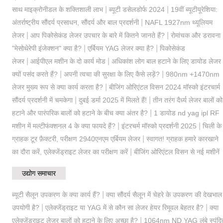
|
|
साथ माइक्रोनीडल के शक्तिशाली लाभ
ब्यूटी डसेलडोर्फ 2024
19वीं ब्यूटीयूरेशिया:
|
अंतर्राष्ट्रीय सौंदर्य प्रसाधन, सौंदर्य और बाल प्रदर्शनी
NAFL 1927nm थ्यूलियम
|
|
लेजर
आप पिकोसेकंड लेजर उपचार के बारे में कितने जानते हैं?
रोमांचक और डरावना
|
|
"मेसोथेरेपी इंजेक्शन" क्या है?
एर्बियम YAG लेजर क्या है?
पिकोसेकंड
|
|
लेजर
आईपीएल मशीन के दो कार्य मोड
अधिकांश लोग बाल हटाने के लिए डायोड लेजर
|
|
क्यों पसंद करते हैं?
अपनी त्वचा की सुरक्षा के लिए कैसे लड़ें?
980nm +1470nm
|
लेजर मुख्य रूप से क्या कार्य करता है?
बीजिंग ओरिएंटल विसन 2024 मॉस्को इंटरचार्म
|
|
सौंदर्य प्रदर्शनी में चमकेगा
दुबई डर्मा 2025 में मिलते हैं!
तीन तरंग दैर्ध्य लेजर बालों को
|
हटाने और पारंपरिक बालों को हटाने के बीच क्या अंतर है?
1 डायोड nd yag ipl RF
|
|
मशीन में मल्टीफंक्शनल 4 के क्या फायदे हैं?
इंटरचर्म मॉस्को प्रदर्शनी 2025
चिली के
|
ग्राहक टूर फ़ैक्टरी, परीक्षण 2940एनएम एर्बियम लेजर
स्वागत! ग्राहक हमारे कारखाने
|
का दौरा करें, एलेक्जेंड्राइट लेजर का परीक्षण करें
बीजिंग ओरिएंटल विसन से नई मशीनें
उद्योग समाचार
|
ब्यूटी सैलून उपकरण के क्या कार्य हैं?
क्या सौंदर्य सैलून में चेहरे के उपकरण की देखभाल
|
|
उपयोगी है?
एलेक्जेंड्राइट या YAG में से कौन सा लेजर हेयर रिमूवल बेहतर है?
क्या
|
एलेक्जेंड्राइट लेजर बालों को हटाने के लिए अच्छा है?
1064nm ND YAG लंबे स्पंदि