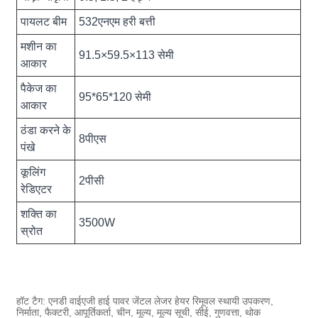
पायलट बीम
532एनएम हरी बत्ती
मशीन का
91.5×59.5×113 सेमी
आकार
पैकेज का
95*65*120 सेमी
आकार
ठंडा करने के
8पीएस
पंखे
कूलिंग
2पीसी
रेडिएटर
शक्ति का
3500W
स्रोत
हॉट टैग: एनडी वाईएजी हाई पावर जेंटल लेजर हेयर रिमूवल स्थायी उपकरण,
निर्माता, फैक्टरी, आपूर्तिकर्ता, चीन, मूल्य, मूल्य सूची, सीई, गुणवत्ता, थोक