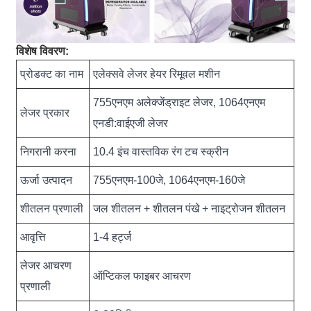
विशेष विवरण:
प्रोडक्ट का नाम
एलेक्सवे लेजर हेयर रिमूवल मशीन
755एनएम अलेक्जेंड्राइट लेजर, 1064एनएम
लेजर प्रकार
एनडी:वाईएजी लेजर
निगरानी करना
10.4 इंच वास्तविक रंग टच स्क्रीन
ऊर्जा उत्पादन
755एनएम-100जे, 1064एनएम-160जे
शीतलन प्रणाली
जल शीतलन + शीतलन पंखे + नाइट्रोजन शीतलन
आवृत्ति
1-4 हर्ट्ज
लेजर आचरण
ऑप्टिकल फाइबर आचरण
प्रणाली