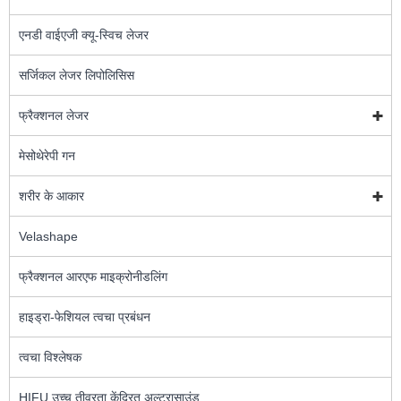
एनडी वाईएजी क्यू-स्विच लेजर
सर्जिकल लेजर लिपोलिसिस
फ्रैक्शनल लेजर
मेसोथेरेपी गन
शरीर के आकार
Velashape
फ्रैक्शनल आरएफ माइक्रोनीडलिंग
हाइड्रा-फेशियल त्वचा प्रबंधन
त्वचा विश्लेषक
HIFU उच्च तीव्रता केंद्रित अल्ट्रासाउंड