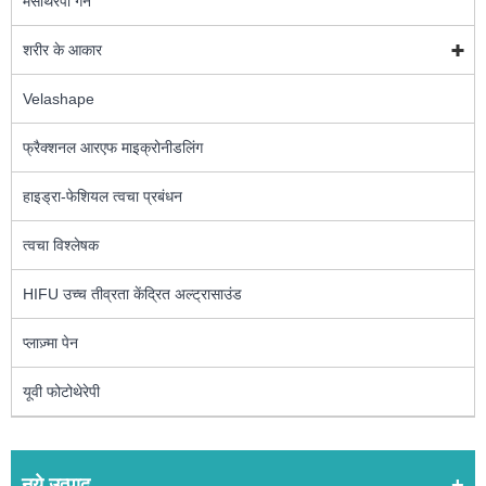
मेसोथेरेपी गन
शरीर के आकार
Velashape
फ्रैक्शनल आरएफ माइक्रोनीडलिंग
हाइड्रा-फेशियल त्वचा प्रबंधन
त्वचा विश्लेषक
HIFU उच्च तीव्रता केंद्रित अल्ट्रासाउंड
प्लाज़्मा पेन
यूवी फोटोथेरेपी
नये उत्पाद