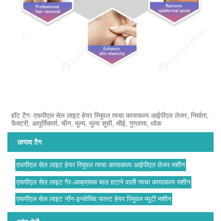
हॉट टैग: एफपीएल सेल लाइट हेयर रिमूवल त्वचा कायाकल्प आईपीएल लेजर, निर्माता,
फैक्टरी, आपूर्तिकर्ता, चीन, मूल्य, मूल्य सूची, सीई, गुणवत्ता, थोक
उत्पाद टैग
एफपीएल सेल लाइट हेयर रिमूवल त्वचा कायाकल्प आईपीएल लेजर मशीन
एफपीएल सेल लाइट गैर-आक्रामक बाल हटाने वाली त्वचा कायाकल्प मशीन
एफपीएल सेल लाइट नॉन-इनवेसिव फास्ट हेयर रिमूवल ब्यूटी मशीन