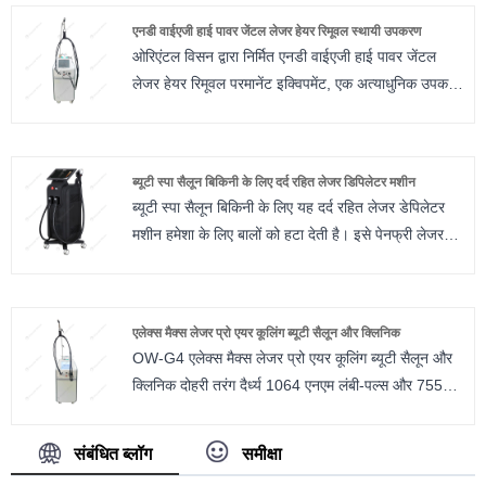
समाधान अद्वितीय विशेषताओं और क्षमताओं का दावा करता है जो
विभिन्न हिस्सों को लक्षित कर सकता है, और प्रकाश स्थान के
एनडी वाईएजी हाई पावर जेंटल लेजर हेयर रिमूवल स्थायी उपकरण
इसे बाकियों से अलग करता है। यहां बताया गया है कि चिकनी,
आकार को समायोजित किया जा सकता है, जिसे बड़े या छोटे
ओरिएंटल विसन द्वारा निर्मित एनडी वाईएजी हाई पावर जेंटल
बाल-मुक्त त्वचा पाने के लिए यह सर्वोत्तम विकल्प क्यों है:
क्षेत्रों पर लागू किया जा सकता है।
लेजर हेयर रिमूवल परमानेंट इक्विपमेंट, एक अत्याधुनिक उपकरण
है जिसे बालों को हटाने में स्वर्ण मानक स्थापित करने के लिए
डिज़ाइन किया गया है। एनडी वाईएजी हाई पावर जेंटल लेजर
हेयर रिमूवल परमानेंट उपकरण प्रभावी मेलेनिन अवशोषण और
ब्यूटी स्पा सैलून बिकिनी के लिए दर्द रहित लेजर डिपिलेटर मशीन
न्यूनतम साइड इफेक्ट के साथ स्थायी बालों को हटाने के लिए
ब्यूटी स्पा सैलून बिकिनी के लिए यह दर्द रहित लेजर डेपिलेटर
उन्नत एनडी वाईएजी (नियोडिमियम-डोप्ड येट्रियम एल्यूमिनियम
मशीन हमेशा के लिए बालों को हटा देती है। इसे पेनफ्री लेजर
गार्नेट) लेजर तकनीक का उपयोग करता है।
डेपिलेटर कहा जाता है। इसे बीजिंग ओरिएंटल विसन कंपनी ने
बनाया है. लेजर वास्तव में अच्छी तरह से और तेजी से काम करता
है। ब्यूटी स्पा सैलून बिकिनी के लिए पेनफ्री लेजर डेपिलेटर
एलेक्स मैक्स लेजर प्रो एयर कूलिंग ब्यूटी सैलून और क्लिनिक
मशीन में विशेष विशेषताएं हैं जो इसे अन्य मशीनों की तुलना में
OW-G4 एलेक्स मैक्स लेजर प्रो एयर कूलिंग ब्यूटी सैलून और
उपयोग करना आसान बनाती हैं। इससे बाल तेजी से निकलते हैं
क्लिनिक दोहरी तरंग दैर्ध्य 1064 एनएम लंबी-पल्स और 755
और यह बहुत अच्छे से काम करता है।
एनएम अलेक्जेंड्राइट लेजर का संयोजन है, जो बीजिंग ओरिनेटल
विसन टेक्नोलॉजी कंपनी लिमिटेड द्वारा निर्मित एक उन्नत
संबंधित ब्लॉग
समीक्षा
तकनीक है। लेज़र हेयर रिमूवल मशीन के लिए एयर कूलिंग