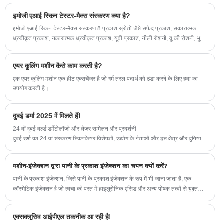
सिस्टम शुरू करें। एलेक्स मैक्स लेजर प्रो का उपयोग विभिन्न
इमोजी एआई स्किन टेस्टर-मैक्स संस्करण क्या है?
प्रकार के बालों को हटाने, फैली हुई लालिमा, रंजित घावों,
संवहनी घावों, नाखून उपचार के इलाज के लिए सुरक्षित और
इमोजी एआई स्किन टेस्टर-मैक्स संस्करण 8 प्रकाश स्रोतों जैसे सफेद प्रकाश, सकारात्मक
ध्रुवीकृत प्रकाश, नकारात्मक ध्रुवीकृत प्रकाश, यूवी प्रकाश, नीली रोशनी, वू की रोशनी, भूरे
प्रभावी ढंग से किया गया है। व्यावसायिक निर्यात, फैक्टरी
रंग की रोशनी, के साथ औद्योगिक-ग्रेड उच्च-परिभाषा प्रभावों के माध्यम से चेहरे की त्वचा की
प्रत्यक्ष बिक्री। ब्यूटी सैलून और क्लिनिक के लिए विशेष, निजी
छवियों को कैप्चर करता है। और लाल बत्ती.
अनुकूलन।
एयर कूलिंग मशीन कैसे काम करती है?
एक एयर कूलिंग मशीन एक हीट एक्सचेंजर है जो गर्म तरल पदार्थ को ठंडा करने के लिए हवा का
उपयोग करती है।
दुबई डर्मा 2025 में मिलते हैं!
24 वीं दुबई वर्ल्ड डर्मेटोलॉजी और लेजर सम्मेलन और प्रदर्शनी
दुबई डर्मा का 24 वां संस्करण स्किनकेयर विशेषज्ञों, उद्योग के नेताओं और इस क्षेत्र और दुनिया
भर में प्रमुख निर्णय लेने वालों को एक साथ लाएगा।
एक व्यावहारिक प्रौद्योगिकी विकास और नवीनतम लेजर के लिए दुबई में सम्मेलन हॉल 2B12 में
मशीन-इंजेक्शन द्वारा पानी के प्रकाश इंजेक्शन का चयन क्यों करें?
14-16 अप्रैल को हमसे जुड़ें!
पानी के प्रकाश इंजेक्शन, जिसे पानी के प्रकाश इंजेक्शन के रूप में भी जाना जाता है, एक
कॉस्मेटिक इंजेक्शन है जो त्वचा की परत में हाइलूरोनिक एसिड और अन्य पोषक तत्वों से युक्त
दवाओं को इंजेक्ट करके त्वचा की गुणवत्ता और उपस्थिति में सुधार कर सकता है।
एक्सक्लूसिव आईपीएल तकनीक आ रही है!