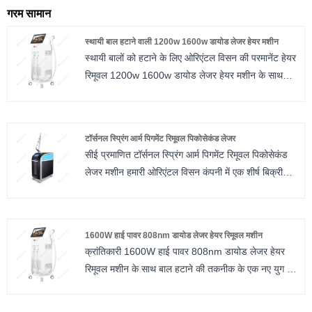
गरम सामान
स्थायी बाल हटाने वाली 1200w 1600w डायोड लेजर हेयर मशीन
स्थायी बालों को हटाने के लिए ओरिएंटल विसन की परमानेंट हेयर
रिमूवल 1200w 1600w डायोड लेजर हेयर मशीन के साथ
अत्याधुनिक त्वचा देखभाल तकनीक का अनुभव लें। यह
शक्तिशाली उपकरण, जिसे सटीक और नवीन रूप से इंजीनियर
किया गया था, त्वचा संबंधी समस्याओं की एक विस्तृत श्रृंखला के
टॉर्सनल स्प्रिंग आर्म पिगमेंट रिमूवल पिकोसेकंड लेजर
लिए एक संपूर्ण समाधान प्रदान करता है और प्रत्येक उपचार
सीई प्रमाणित टॉर्सनल स्प्रिंग आर्म पिगमेंट रिमूवल पिकोसेकंड
सत्र के साथ सर्वोत्तम संभव परिणामों की गारंटी देता है।
लेजर मशीन हमारी ओरिएंटल विसन कंपनी में एक शीर्ष बिक्री
मशीन है। अपनी प्रतिस्पर्धी कीमत और अच्छी गुणवत्ता के साथ,
टॉर्सनल स्प्रिंग आर्म पिगमेंट रिमूवल पिकोसेकंड लेजर मशीन को
यूरोप, अमेरिका और अन्य देशों से अच्छी प्रतिक्रिया मिली है।
1600W हाई पावर 808nm डायोड लेजर हेयर रिमूवल मशीन
मशीन मानव-केंद्रित है और संचालित करने में आसान है। गहरे
क्रांतिकारी 1600W हाई पावर 808nm डायोड लेजर हेयर
और रंगीन टैटू पर इसका अच्छा चिकित्सीय प्रभाव पड़ता है।
रिमूवल मशीन के साथ बाल हटाने की तकनीक के एक नए युग में
सरल इंटरफ़ेस ऑपरेशन मोड, आप विभिन्न ग्राहकों की त्वचा
कदम रखें। आपके बालों को हटाने के अनुभव को फिर से
विशेषताओं के अनुसार संबंधित पैरामीटर चुन सकते हैं। 360-
परिभाषित करने के लिए डिज़ाइन किया गया, यह अत्याधुनिक
डिग्री घूमने वाला टोरसन स्प्रिंग आर्म व्यापक रूप से त्वचा के