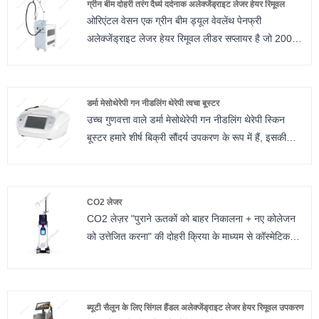
ग्रीन बीम दोहरी तरंग दैर्ध्य दर्दनाक अलेक्जेंड्राइट लेजर हेयर रिमूवल
इसे बाकियों से अलग करता है। यहां बताया गया है कि चिकनी,
ओरिएंटल वेसन एक ग्रीन बीम ड्यूल वेवलेंथ पेनफ्री
बाल-मुक्त त्वचा पाने के लिए यह सर्वोत्तम विकल्प क्यों है:
अलेक्जेंड्राइट लेजर हेयर रिमूवल लीडर सप्लायर है जो 2002
वर्ष में चीन ब्यूटी इक्विपमेंट फील्ड्स में है और दुनिया भर में बहुत
अच्छी प्रतिष्ठा अर्जित की है, हम ग्राहक की आवश्यकताओं को
पूरा करने के लिए ओईएम सेवा भी प्रदान करेंगे, हमने यूरोपीय
डर्मा मेसोथेरेपी गन नीडलिंग थेरेपी त्वचा बूस्टर
सीई मेडिकल सर्टिफिकेट, आईएसओ 9001, और आईएसओ
उच्च गुणवत्ता वाले डर्मा मेसोथेरेपी गन नीडलिंग थेरेपी स्किन
13485 क्वालिटी कंट्रोल सर्टिफिकेट प्राप्त किया है।
बूस्टर हमारे शीर्ष बिक्री सौंदर्य उपकरण के रूप में हैं, इसकी
अच्छी गुणवत्ता और कम कीमत के कारण, डर्मा मेसोथेरेपी गन
नीडलिंग थेरेपी स्किन बूस्टर को विभिन्न देशों से उच्च प्रशंसा
मिल रही है। डर्मा मेसोथेरेपी गन नीडलिंग थेरेपी स्किन बूस्टर को
CO2 लेजर
संचालित करना आसान है और तकनीक परिपक्व है। हयालूरोनिक
CO2 लेज़र "पुराने ऊतकों को बाहर निकालना + नए कोलेजन
एसिड को त्वचा में इंजेक्ट करने से त्वचा की कोशिकाएं भरी-भरी
को उत्तेजित करना" की दोहरी क्रिया के माध्यम से कॉस्मेटिक
हो जाती हैं। खुराक, इंजेक्शन की गहराई, सक्शन और अन्य
मरम्मत प्राप्त करता है।
मापदंडों को समायोजित करके, ग्राहकों को उपचार के लिए लक्षित
किया जा सकता है। उपचार के बाद त्वचा गोरी, अधिक लचीली
और चिकनी हो जाती है।
ब्यूटी सैलून के लिए सिंगल हैंडल अलेक्जेंड्राइट लेजर हेयर रिमूवल उपकरण