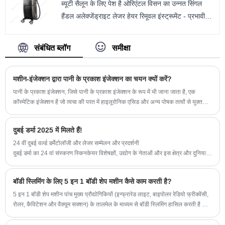
ब्यूटी सैलून के लिए पेश है ओरिएंटल विसन का उन्नत सिंगल
हैंडल अलेक्जेंड्राइट लेजर हेयर रिमूवल इंस्ट्रूमेंट - प्रभावी
बालों को हटाने और त्वचा के कायाकल्प के लिए डिज़ाइन किया
गया एक बहुमुखी सौंदर्य उपकरण। अत्याधुनिक प्रौद्योगिकी और
संबंधित ब्लॉग
समीक्षा
अनुलग्नकों के व्यापक चयन से सुसज्जित, यह उपकरण विभिन्न
कॉस्मेटिक आवश्यकताओं के लिए एक समग्र समाधान प्रदान
मशीन-इंजेक्शन द्वारा पानी के प्रकाश इंजेक्शन का चयन क्यों करें?
करता है।
पानी के प्रकाश इंजेक्शन, जिसे पानी के प्रकाश इंजेक्शन के रूप में भी जाना जाता है, एक
कॉस्मेटिक इंजेक्शन है जो त्वचा की परत में हाइलूरोनिक एसिड और अन्य पोषक तत्वों से युक्त
दवाओं को इंजेक्ट करके त्वचा की गुणवत्ता और उपस्थिति में सुधार कर सकता है।
दुबई डर्मा 2025 में मिलते हैं!
24 वीं दुबई वर्ल्ड डर्मेटोलॉजी और लेजर सम्मेलन और प्रदर्शनी
दुबई डर्मा का 24 वां संस्करण स्किनकेयर विशेषज्ञों, उद्योग के नेताओं और इस क्षेत्र और दुनिया
भर में प्रमुख निर्णय लेने वालों को एक साथ लाएगा।
एक व्यावहारिक प्रौद्योगिकी विकास और नवीनतम लेजर के लिए दुबई में सम्मेलन हॉल 2B12 में
बॉडी स्लिमिंग के लिए 5 इन 1 बॉडी शेप मशीन कैसे काम करती है?
14-16 अप्रैल को हमसे जुड़ें!
5 इन 1 बॉडी शेप मशीन पांच मुख्य प्रौद्योगिकियों (इन्फ्रारेड लाइट, बाइपोलर रेडियो फ्रीक्वेंसी,
रोलर, कैविटेशन और वैक्यूम सक्शन) के तालमेल के माध्यम से बॉडी स्लिमिंग हासिल करती है जो
वसा कोशिकाओं, संयोजी ऊतक और परिसंचरण को लक्षित करती है - किसी सर्जरी या डाउनटाइम
की आवश्यकता नहीं होती है।