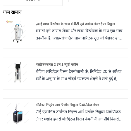
गरम सामान
एआई त्वचा विश्लेषण के साथ बीबीटी प्रो डायोड लेजर हेयर रिमूवल
बीबीटी प्रो डायोड लेजर और त्वचा विश्लेषक के साथ एक उच्च
तकनीक है, एआई-संचालित डायग्नोस्टिक टूल को पेशेवर डायोड
लेजर हेयर रिमूवल मशीनों में एकीकृत किया गया था।
यह त्वचा की स्थिति, रंगद्रव्य और बालों के रोम का विश्लेषण
करने के लिए उन्नत इमेजिंग और एआई का उपयोग करता है,
मल्टीफंक्शनल 2 इन 1 ब्यूटी मशीन
जिससे बेहतर सुरक्षा और प्रभावकारिता के लिए अनुकूलित
बीजिंग ओरिएंटल विसन टेक्नोलॉजी कं, लिमिटेड 20 से अधिक
उपचार सेटिंग्स सक्षम होती हैं।
वर्षों के अनुभव के साथ सौंदर्य उपकरण क्षेत्रों में लगी हुई है, जैसे
सामान्य विशेषताओं में 3डी इमेजिंग, मल्टी-स्पेक्ट्रल विश्लेषण
कि मल्टीफंक्शनल 2 इन 1 ब्यूटी मशीन। हमने दुनिया भर में
और 4-वेवलेंथ लेजर तकनीक शामिल हैं।
बहुत अच्छी प्रतिष्ठा अर्जित की है।' हम सौंदर्य लेजर सौंदर्य
मशीनों पर शोध, विकास, निर्माण, प्रशिक्षण, बिक्री को एकीकृत
टॉर्सनल स्प्रिंग आर्म पिगमेंट रिमूवल पिकोसेकंड लेजर
करते हैं। हमारी उत्पाद श्रृंखला में एर्बियम याग लेजर,
सीई प्रमाणित टॉर्सनल स्प्रिंग आर्म पिगमेंट रिमूवल पिकोसेकंड
अलेक्जेंड्राइट लेजर, डायोड लेजर, आईपीएल लेजर, एनडी
लेजर मशीन हमारी ओरिएंटल विसन कंपनी में एक शीर्ष बिक्री
वाईएजी लेजर, 10600 एनएम फ्रैक्शनल लेजर, आरएफ
मशीन है। अपनी प्रतिस्पर्धी कीमत और अच्छी गुणवत्ता के साथ,
माइक्रो-सुई, ईएमएस मशीनें शामिल हैं। हम विभिन्न देशों के