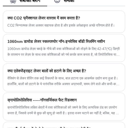
संबंधित ब्लॉग
समीक्षा
साथ बालों को कम करने के लिए तेजी से काम करता है।
नवीनतम एलेक्सवे लेजर हेयर रिमूवल मशीन का डिज़ाइन
अद्वितीय है और यह निश्चित रूप से आपके लिए और अधिक
क्या CO2 फ्रैक्शनल लेजर वास्तव में काम करता है?
आश्चर्य लेकर आएगी।
CO2 भिन्नात्मक लेजर अक्सर सहायक होता है और इसके अपेक्षाकृत अच्छे परिणाम होते हैं।
1060nm डायोड लेजर स्कल्पश्योर नॉन-इनवेसिव बॉडी स्लिमिंग मशीन
1060nm डायोड लेज़र चमड़े के नीचे की वसा कोशिकाओं को तोड़ने के लिए 42-47(℃) डिग्री
के तापमान पर लेज़र के साथ वसा कोशिकाओं को गर्म करके काम करता है, जो लिपोलिसिस या
वसा कोशिका मृत्यु का कारण बनता है, जिससे शरीर नष्ट हो जाता है।
क्या एलेक्जेंड्राइट लेजर बालों को हटाने के लिए अच्छा है?
वैक्सिंग से लेकर शेविंग तक कई विकल्पों के साथ, बाल हटाना एक आकर्षक उद्योग बना हुआ है।
हालाँकि, बालों को हटाने के ये पारंपरिक तरीके अक्सर अप्रभावी, समय लेने वाले और कभी-कभी
दर्दनाक होते हैं। यहीं पर अलेक्जेंड्राइट लेजर, एक अत्याधुनिक बाल हटाने वाला उपकरण,
तस्वीर में प्रवेश करता है। अलेक्जेंड्राइट लेजर वास्तव में क्या है, और यह अधिक पारंपरिक बाल
क्रायोलिपोलिसिस -----नॉनसर्जिकल फैट रिडक्शन
हटाने की तकनीकों की तुलना में कैसे है?
क्रायोलिपोलिसिस लक्षित क्षेत्रों में वसा कोशिकाओं को जमने के लिए अत्यधिक ठंड का उपयोग
करता है, जिससे उनमें से कुछ की मृत्यु हो जाती है। इरादा वजन घटाने का नहीं है; बल्कि, यह वसा
के उन क्षेत्रों को कम करने के लिए है जिन पर आहार या व्यायाम का असर नहीं होता है और इस
प्रकार, व्यक्ति पतला दिखता है। प्रक्रिया के लिए सामान्य स्थानों में पेट, जांघें, ऊपरी और