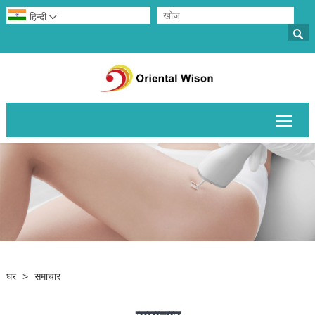
हिन्दी


मुख्य 
घर
>
समाचार