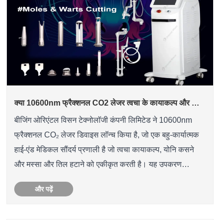
क्या 10600nm फ्रैक्शनल CO2 लेजर त्वचा के कायाकल्प और योनि
में कसाव के लिए अंतिम समाधान है?
बीजिंग ओरिएंटल विसन टेक्नोलॉजी कंपनी लिमिटेड ने 10600nm
फ्रैक्शनल CO₂ लेजर डिवाइस लॉन्च किया है, जो एक बहु-कार्यात्मक
हाई-एंड मेडिकल सौंदर्य प्रणाली है जो त्वचा कायाकल्प, योनि कसने
और मस्सा और तिल हटाने को एकीकृत करती है। यह उपकरण
कोलेजन रीमॉडलिंग को प्रभावी ढंग से बढ़ावा देने, गैर-आक्रामक या
और पढ़ें
न्यूनत......